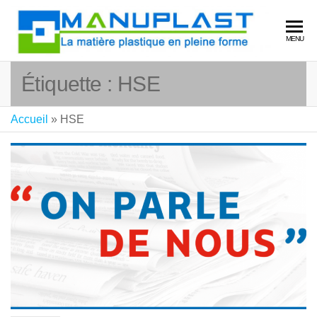
MA
La
MENU
matière
plastiq
Étiquette :
HSE
en plei
forme
Accueil
»
HSE