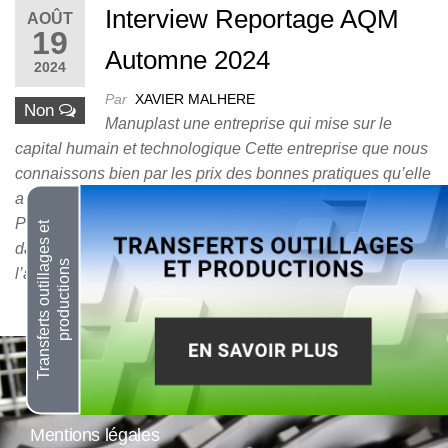
Interview Reportage AQM
AOÛT
19
Automne 2024
2024
Par
XAVIER MALHERE
Non
Manuplast une entreprise qui mise sur le
capital humain et technologique Cette entreprise que nous
connaissons bien par les prix des bonnes pratiques qu’elle
a remporté ces 2 dernières années (Prix Normandie et
Prix France 2023) Elle excelle aussi par ses initiatives
dans différents domaines tel que la sécurité ou
l’amélioration de sa performance. MANUPLAST…
Mentions légales