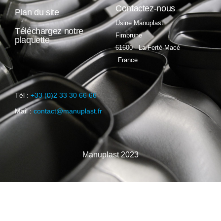
Contactez-nous
Plan du site
Usine Manuplast
Téléchargez notre
Fimbrune
plaquette
61600 - La Ferté-Macé
France
Tél :
+33 (0)2 33 30 66 66
Mail :
contact@manuplast.fr
Manuplast 2023
Français
English
(
Anglais
)